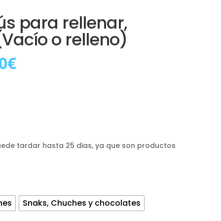
s para rellenar,
Vacío o relleno)
Rango
0
€
de
precios:
desde
12,00€
hasta
40,00€
uede tardar hasta 25 dias, ya que son productos
hes
Snaks, Chuches y chocolates