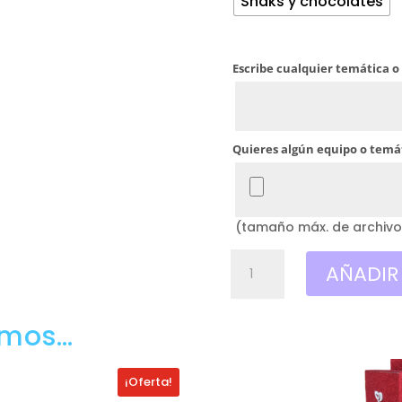
Snaks y chocolates
Escribe cualquier temática o
Quieres algún equipo o temát
(tamaño máx. de archivo
Caja
AÑADIR
Autobús
para
rellenar,
amos…
Tematicas
(Vacío
¡Oferta!
o