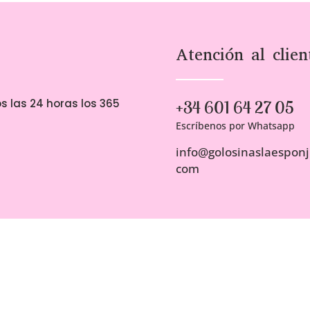
00€
sta
00€
Atención al clien
s las 24 horas los 365
+34 601 64 27 05
Escríbenos por Whatsapp
info@golosinaslaesponji
com