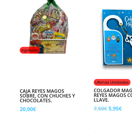
Agotado
Ultimas Unidades
COLGADOR MAG
CAJA REYES MAGOS
REYES MAGOS 
SOBRE, CON CHUCHES Y
LLAVE.
CHOCOLATES.
El
El
7,50
€
5,95
€
20,00
€
precio
pre
original
act
era:
es: