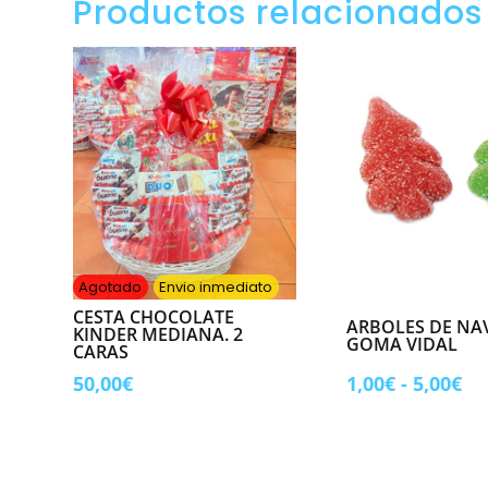
Productos relacionados
7,50€.
5,95
Agotado
Envio inmediato
CESTA CHOCOLATE
ARBOLES DE NA
KINDER MEDIANA. 2
GOMA VIDAL
CARAS
Ra
50,00
€
1,00
€
-
5,00
€
de
pr
de