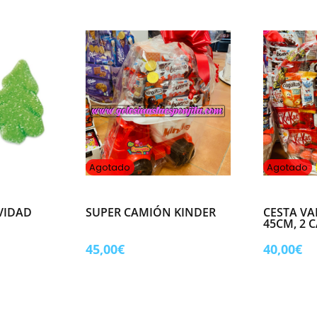
€.
7,50€.
5,00€.
Agotado
Agotado
VIDAD
SUPER CAMIÓN KINDER
CESTA V
45CM, 2 
ngo
45,00
€
40,00
€
ecios:
sde