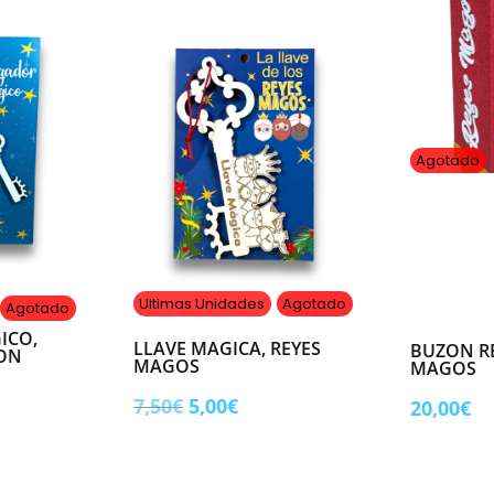
relleno)
cantidad
Agotado
Ultimas Unidades
Agotado
Agotado
ICO,
LLAVE MAGICA, REYES
BUZON RE
CON
MAGOS
MAGOS
El
El
7,50
€
5,00
€
20,00
€
cio
precio
precio
ual
original
actual
era:
es: