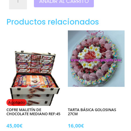
AÑADIR AL CARRITO
especial
NAVIDAD
cantidad
Productos relacionados
Agotado
COFRE MALETÍN DE
TARTA BÁSICA GOLOSINAS
CHOCOLATE MEDIANO REF:45
27CM
45,00
€
16,00
€