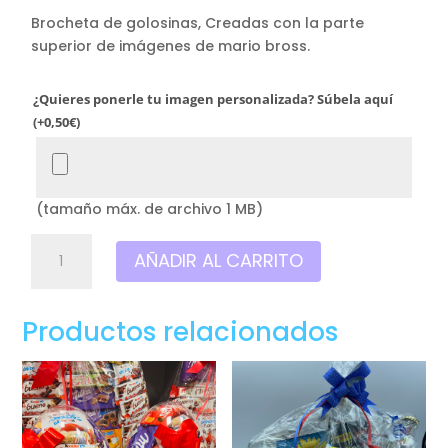
Brocheta de golosinas, Creadas con la parte
superior de imágenes de mario bross.
¿Quieres ponerle tu imagen personalizada? Súbela aquí
(+
0,50
€
)
(tamaño máx. de archivo 1 MB)
Brocheta
AÑADIR AL CARRITO
especial
MARIO
BROSS
Productos relacionados
cantidad