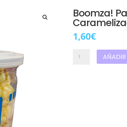
Boomza! Pa
Carameliza
1,60
€
Boomza!
AÑADIR
Palomitas
Caramelizadas
90g
cantidad