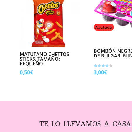
Agotado
BOMBÓN NEGRE
MATUTANO CHETTOS
DE BULGARI 6U
STICKS, TAMAÑO:
PEQUEÑO
0,50
€
3,00
€
Valorado
con
4.00
de 5
TE LO LLEVAMOS A CASA