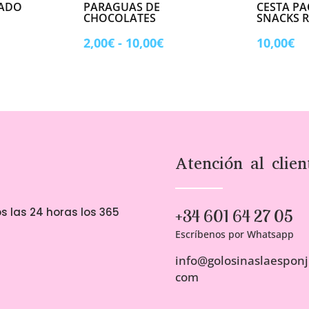
LADO
PARAGUAS DE
CESTA PA
CHOCOLATES
SNACKS R
Rango
2,00
€
-
10,00
€
10,00
€
de
precios:
desde
2,00€
hasta
10,00€
Atención al clien
s las 24 horas los 365
+34 601 64 27 05
Escríbenos por Whatsapp
info@golosinaslaesponji
com