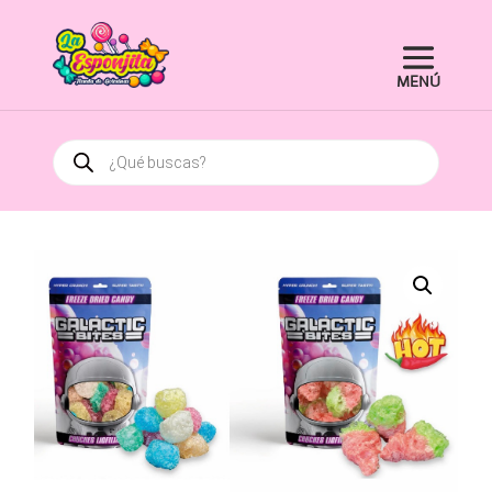
Búsqueda
de
productos
¡Oferta!