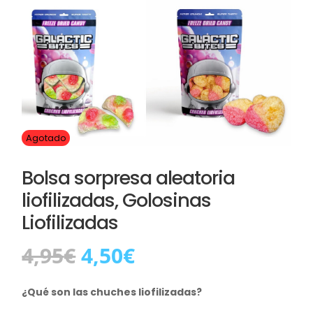
Agotado
Bolsa sorpresa aleatoria
liofilizadas, Golosinas
Liofilizadas
El
El
4,95
€
4,50
€
precio
precio
original
actual
¿Qué son las chuches liofilizadas?
era:
es: