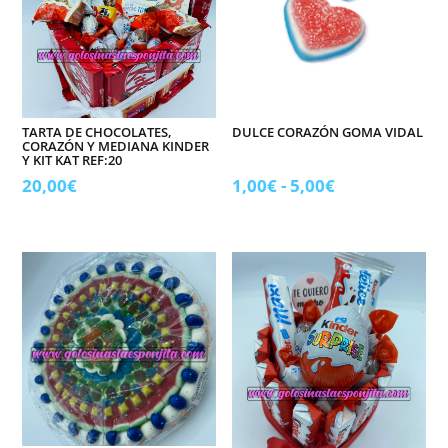
cantidad
TARTA DE CHOCOLATES,
DULCE CORAZÓN GOMA VIDAL
CORAZÓN Y MEDIANA KINDER
Y KIT KAT REF:20
Rango
20,00
€
1,00
€
-
5,00
€
de
precios:
desde
1,00€
hasta
5,00€