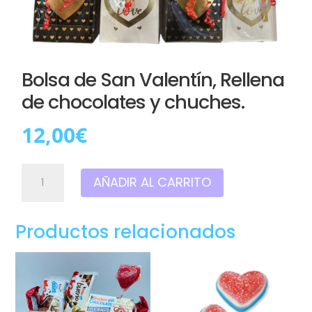
Bolsa de San Valentín, Rellena
de chocolates y chuches.
12,00
€
Bolsa
AÑADIR AL CARRITO
de
San
Valentín,
Productos relacionados
Rellena
de
chocolates
y
chuches.