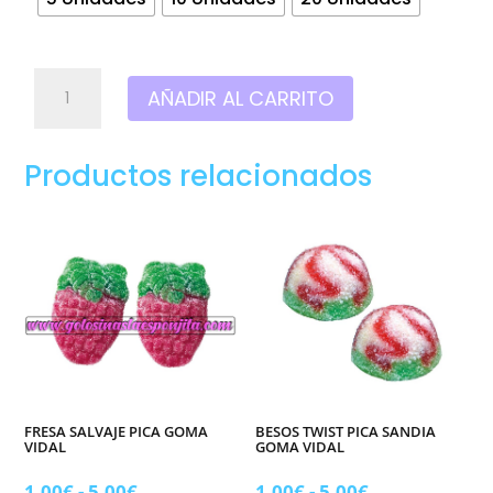
Bolones
AÑADIR AL CARRITO
colores
chicles
vidal
Productos relacionados
cantidad
FRESA SALVAJE PICA GOMA
BESOS TWIST PICA SANDIA
VIDAL
GOMA VIDAL
Rango
Rango
1,00
€
-
5,00
€
1,00
€
-
5,00
€