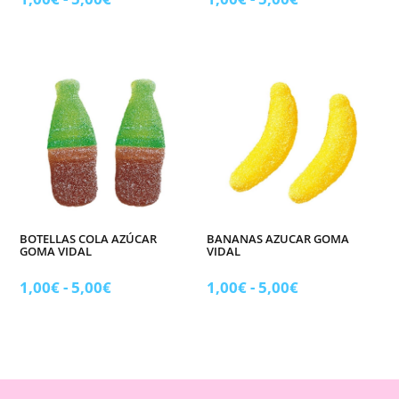
de
de
precios:
precios:
desde
desde
1,00€
1,00€
hasta
hasta
5,00€
5,00€
BOTELLAS COLA AZÚCAR
BANANAS AZUCAR GOMA
GOMA VIDAL
VIDAL
Rango
Rango
1,00
€
-
5,00
€
1,00
€
-
5,00
€
de
de
precios:
precios:
desde
desde
1,00€
1,00€