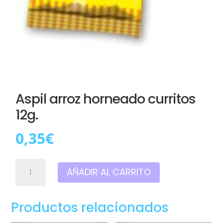
Aspil arroz horneado curritos
12g.
0,35
€
Aspil
AÑADIR AL CARRITO
arroz
horneado
curritos
Productos relacionados
12g.
cantidad