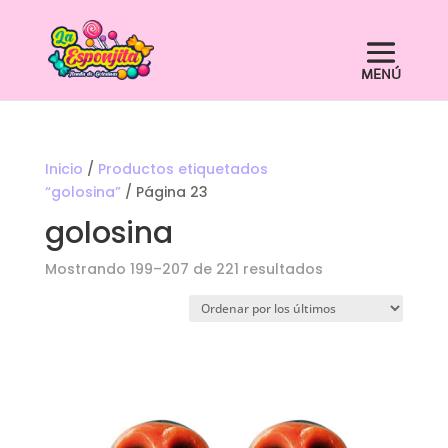
Inicio
/
Productos etiquetados
“golosina”
/ Página 23
golosina
Ordenado
Mostrando 199–207 de 221 resultados
por
los
últimos