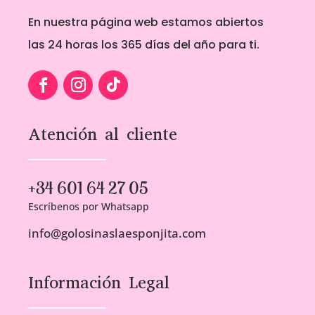
la
En nuestra página web estamos abiertos
página
de
las 24 horas los 365 días del año para ti.
producto
Atención al cliente
+34 601 64 27 05
Escríbenos por Whatsapp
info@golosinaslaesponjita.com
Información Legal