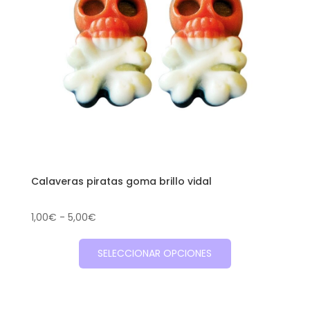
Calaveras piratas goma brillo vidal
Rango
1,00
€
-
5,00
€
de
Este
precios:
SELECCIONAR OPCIONES
producto
desde
tiene
1,00€
múltiples
hasta
variantes.